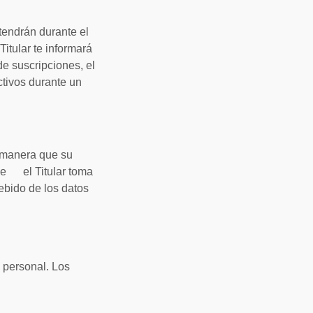
ndrán durante el
itular te informará
e suscripciones, el
ctivos durante un
l manera que su
ue el Titular toma
ebido de los datos
o personal. Los