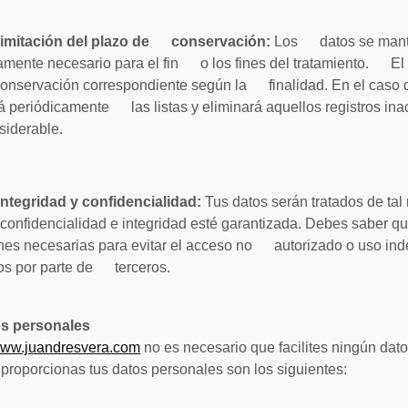
 limitación del plazo de conservación:
Los datos se mante
tamente necesario para el fin o los fines del tratamiento. El T
conservación correspondiente según la finalidad. En el caso d
ará periódicamente las listas y eliminará aquellos registros ina
iderable.
integridad y confidencialidad:
Tus datos serán tratados de ta
nfidencialidad e integridad esté garantizada. Debes saber q
nes necesarias para evitar el acceso no autorizado o uso ind
os por parte de terceros.
os personales
ww.juandresvera.com
no es necesario que facilites ningún dat
 proporcionas tus datos personales son los siguientes: