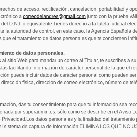
derechos de acceso, rectificación, cancelación, portabilidad y op
ectrónico a
correodelandres@gmail.com
junto con la prueba vá
el D.N.I. o equivalente.Tienes derecho a la tutela judicial efec
e la autoridad de control, en este caso, la Agencia Española d
s que el tratamiento de datos personales que te conciernen inf
amiento de datos personales.
al sitio Web para mandar un correo al Titular, te suscribes a su 
stás facilitando información de carácter personal de la que el r
mación puede incluir datos de carácter personal como pueden ser 
dirección física, dirección de correo electrónico, número de telé
formación, das tu consentimiento para que tu información sea reco
enada por superadmin.es, sólo como se describe en el Aviso Le
 Privacidad.Los datos personales y la finalidad del tratamiento p
n el sistema de captura de información:ELIMINA LOS QUE NO 