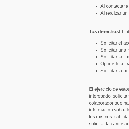
Al contactar a
Al realizar un
Tus derechos
El T
Solicitar el 
Solicitar una 
Solicitar la l
Oponerte al t
Solicitar la p
El ejercicio de est
interesado, solicitá
colaborador que hay
información sobre l
los mismos, solicita
solicitar la cancela