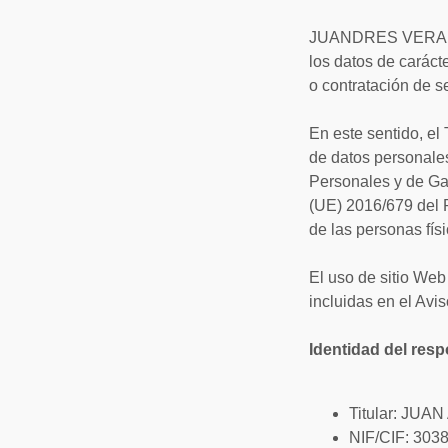
JUANDRES VERA te i
los datos de caráct
o contratación de se
En este sentido, el
de datos personales
Personales y de G
(UE) 2016/679 del P
de las personas fí
El uso de sitio Web
incluidas en el Avis
Identidad del res
Titular: JU
NIF/CIF: 303